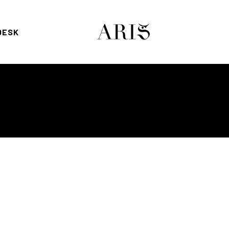
DESK
nta
o de compra
ut