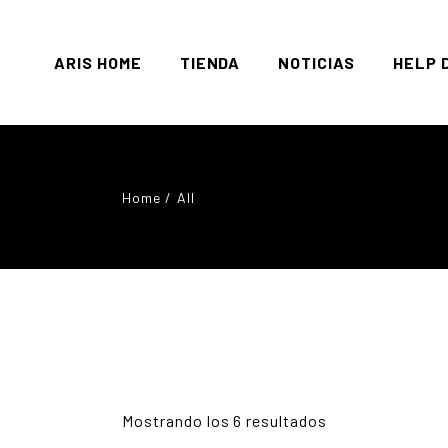
ARIS HOME
TIENDA
NOTICIAS
HELP 
Mi Cue
Home
All
Carrit
Checko
Mostrando los 6 resultados