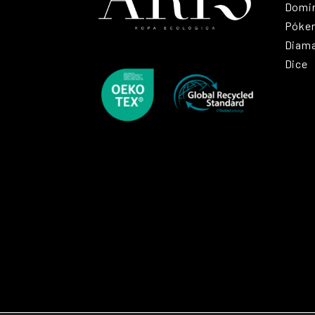
Domi
Póke
Diam
Dice