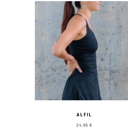
ALFIL
24,95
€