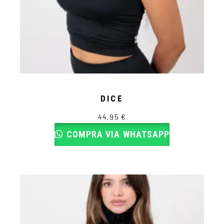
DICE
44,95
€
COMPRA VIA WHATSAPP
Este
producto
tiene
múltiples
variantes.
Las
opciones
se
pueden
elegir