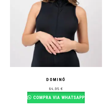
en
la
página
de
producto
DOMINÓ
64,95
€
COMPRA VIA WHATSAPP
Este
producto