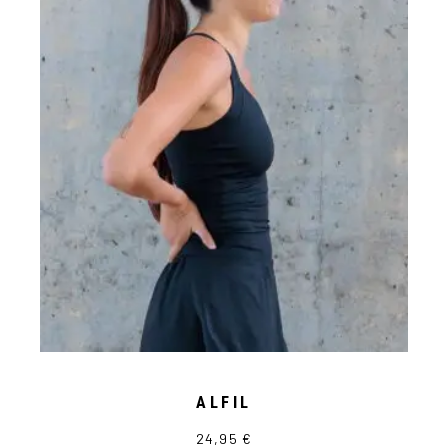
ALFIL
24,95
€