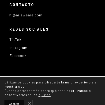
CONTACTO
hi@arisweare.com
REDES SOCIALES
TikTok
Instagram
Facebook
Utilizamos cookies para ofrecerte la mejor experiencia en
nuestra web.
Puedes aprender más sobre qué cookies utilizamos o
desactivarlas en los
ajustes
.
Copyright © 2025
arisweare.com
All Rights
Cerrar el banner de cookies RGPD
Aceptar