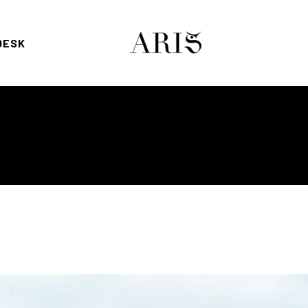
DESK
nta
o de compra
ut