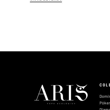
COL
Domi
Póke
Diam